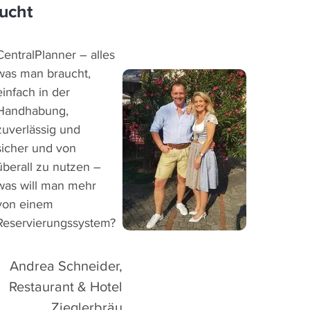
ucht
CentralPlanner – alles
was man braucht,
einfach in der
Handhabung,
zuverlässig und
sicher und von
überall zu nutzen –
was will man mehr
von einem
Reservierungssystem?
Andrea Schneider,
Restaurant & Hotel
Zieglerbräu