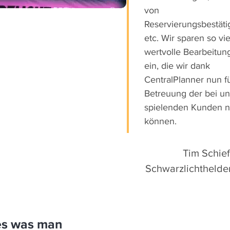
von
Reservierungsbestät
etc. Wir sparen so vie
wertvolle Bearbeitung
ein, die wir dank
CentralPlanner nun fü
Betreuung der bei un
spielenden Kunden n
können.
Tim Schief
Schwarzlichthelde
es was man