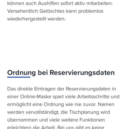
können auch Aushilfen sofort aktiv mitarbeiten.
Versehentlich Gelöschtes kann problemlos
wiederhergestellt werden.
Wir binden unsere Videos über die Plattform Vimeo
ein. Bei Wiedergabe dieses Videos stimmst du
einer Datenübertragung zu Vimeo in die USA zu.
Details dazu findest du in unserer
USPs
Ordnung bei Reservierungsdaten
Datenschutzerklärung
.
Das direkte Eintragen der Reservierungsdaten in
einer Online-Maske spart viele Arbeitsschritte und
ermöglicht eine Ordnung wie nie zuvor. Namen
werden vervollständigt, die Tischplanung wird
übernommen und viele weitere Funktionen
erleichtern die Arbeit. Bei uns gibt es keine