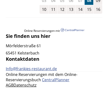
03
04
05
06
07
08
09
10
11
12
13
14
15
16
Online Reservierungen mit
Sie finden uns hier
Mörfelderstraße 61
65451 Kelsterbach
Kontaktdaten
Info@frankies-restaurant.de
Online Reservierungen mit dem Online-
Reservierungsbuch
CentralPlanner
AGB
Datenschutz