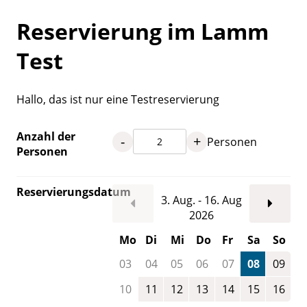
Reservierung im Lamm
Test
Hallo, das ist nur eine Testreservierung
Anzahl der
-
+
Personen
Personen
Reservierungsdatum
3. Aug. - 16. Aug
2026
Mo
Di
Mi
Do
Fr
Sa
So
03
04
05
06
07
08
09
10
11
12
13
14
15
16