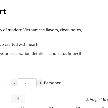
rt
 of modern Vietnamese flavors, clean notes,
up crafted with heart.
your reservation details — and let us know if
-
+
Personen
3. Aug. - 16