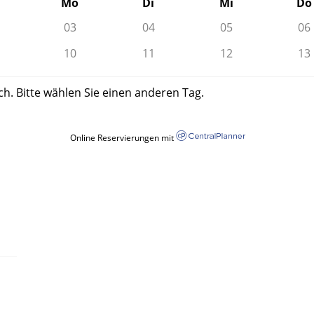
Mo
Di
Mi
Do
03
04
05
06
10
11
12
13
ch. Bitte wählen Sie einen anderen Tag.
Online Reservierungen mit