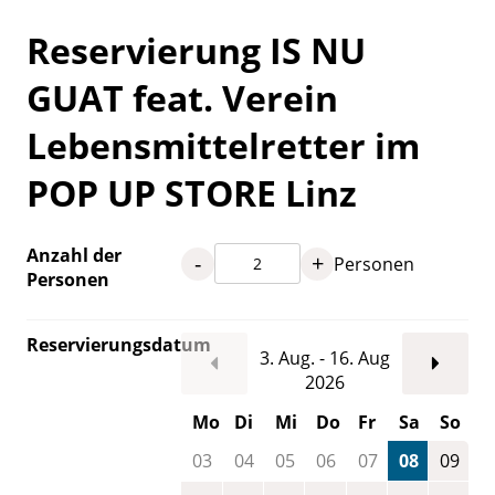
Reservierung IS NU
GUAT feat. Verein
Lebensmittelretter im
POP UP STORE Linz
Anzahl der
-
+
Personen
Personen
Reservierungsdatum
3. Aug. - 16. Aug
2026
Mo
Di
Mi
Do
Fr
Sa
So
03
04
05
06
07
08
09