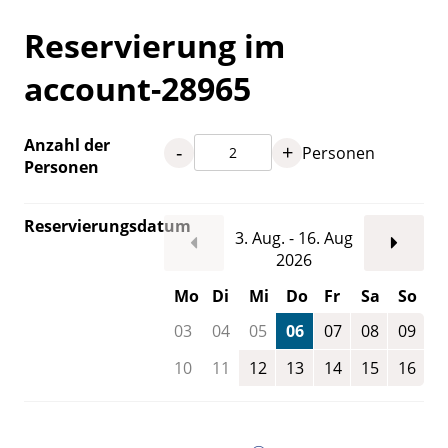
Reservierung im
account-28965
Anzahl der
-
+
Personen
Personen
Reservierungsdatum
3. Aug. - 16. Aug
2026
Mo
Di
Mi
Do
Fr
Sa
So
03
04
05
06
07
08
09
10
11
12
13
14
15
16