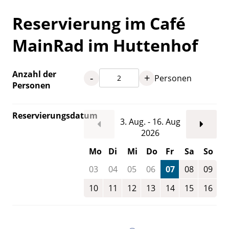
Reservierung im Café
MainRad im Huttenhof
Anzahl der
-
+
Personen
Personen
Reservierungsdatum
3. Aug. - 16. Aug
2026
Mo
Di
Mi
Do
Fr
Sa
So
03
04
05
06
07
08
09
10
11
12
13
14
15
16