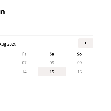
en
. Aug 2026
Fr
Sa
So
07
08
09
14
15
16