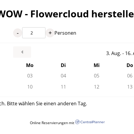
WOW - Flowercloud herstell
-
+
Personen
3. Aug. - 16
Mo
Di
Mi
Do
03
04
05
06
10
11
12
13
ch. Bitte wählen Sie einen anderen Tag.
Online Reservierungen mit