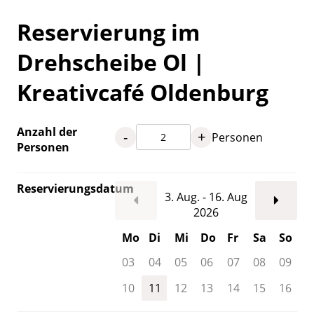
Reservierung im
Drehscheibe Ol |
Kreativcafé Oldenburg
Anzahl der
-
+
Personen
Personen
Reservierungsdatum
3. Aug. - 16. Aug
2026
Mo
Di
Mi
Do
Fr
Sa
So
03
04
05
06
07
08
09
10
11
12
13
14
15
16