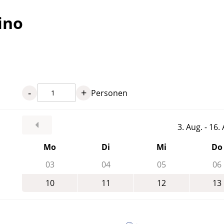
ino
-
+
Personen
3. Aug. - 16
Mo
Di
Mi
Do
03
04
05
06
10
11
12
13