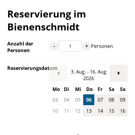
Reservierung im
Bienenschmidt
Anzahl der
-
+
Personen
Personen
Reservierungsdatum
3. Aug. - 16. Aug
2026
Mo
Di
Mi
Do
Fr
Sa
So
03
04
05
06
07
08
09
10
11
12
13
14
15
16