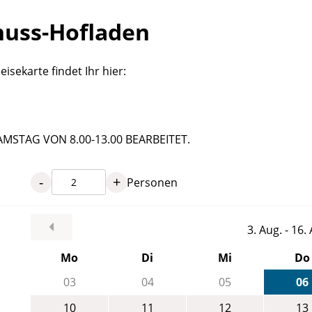
nuss-Hofladen
isekarte findet Ihr hier:
TAG VON 8.00-13.00 BEARBEITET.
-
+
Personen
3. Aug. - 16
Mo
Di
Mi
Do
03
04
05
06
10
11
12
13