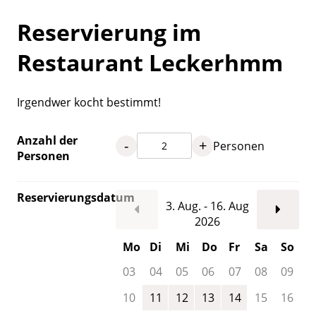
Reservierung im
Restaurant Leckerhmm
Irgendwer kocht bestimmt!
Anzahl der
-
+
Personen
Personen
Reservierungsdatum
3. Aug. - 16. Aug
2026
Mo
Di
Mi
Do
Fr
Sa
So
03
04
05
06
07
08
09
10
11
12
13
14
15
16