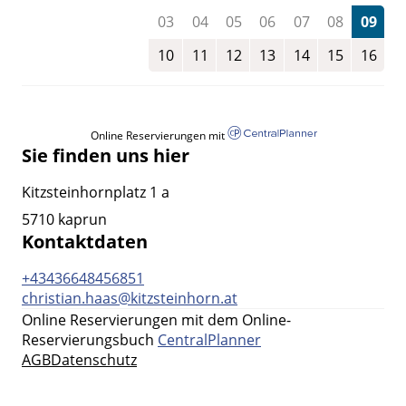
03
04
05
06
07
08
09
10
11
12
13
14
15
16
Online Reservierungen mit
Sie finden uns hier
Kitzsteinhornplatz 1 a
5710 kaprun
Kontaktdaten
+43436648456851
christian.haas@kitzsteinhorn.at
Online Reservierungen mit dem Online-
Reservierungsbuch
CentralPlanner
AGB
Datenschutz