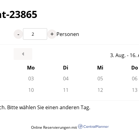
nt-23865
-
+
Personen
3. Aug. - 16
Mo
Di
Mi
Do
03
04
05
06
10
11
12
13
ch. Bitte wählen Sie einen anderen Tag.
Online Reservierungen mit