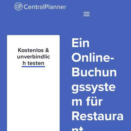
Ein
Kostenlos &
Online-
unverbindlic
h testen
Buchun
gssyste
m für
Restaura
nt,