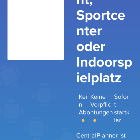
Sportce
nter
oder
Indoorsp
ielplatz
Kei
Keine
Sofor
n
Verpflic
t
Abo
htungen
startk
lar
CentralPlanner ist