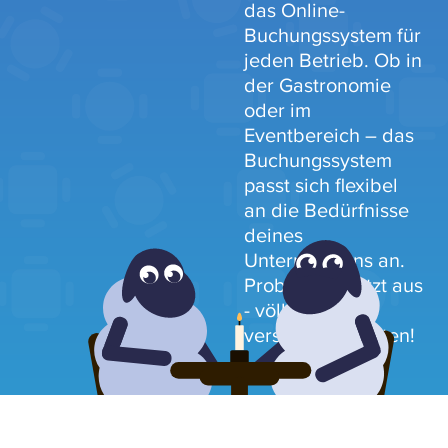
das Online-
Buchungssystem für
jeden Betrieb. Ob in
der Gastronomie
oder im
Eventbereich – das
Buchungssystem
passt sich flexibel
an die Bedürfnisse
deines
Unternehmens an.
Probiere es jetzt aus
- völlig frei von
versteckten Kosten!