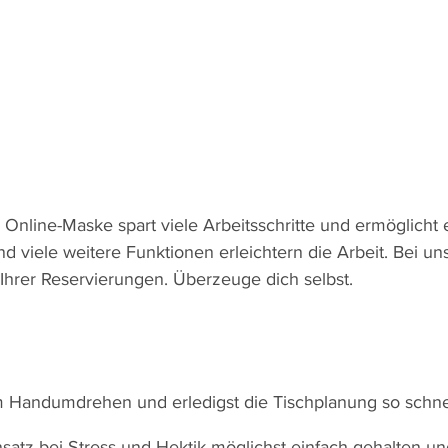
er die Plattform Vimeo
s Videos stimmst du
r Online-Maske spart viele Arbeitsschritte und ermöglic
Vimeo in die USA zu.
 viele weitere Funktionen erleichtern die Arbeit. Bei un
 du in unserer
 Ihrer Reservierungen. Überzeuge dich selbst.
klärung
.
m Handumdrehen und erledigst die Tischplanung so schnel
nsatz bei Stress und Hektik möglichst einfach gehalten un