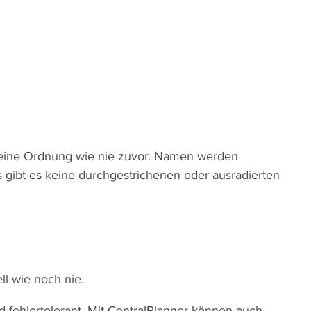
ht eine Ordnung wie nie zuvor. Namen werden
s gibt es keine durchgestrichenen oder ausradierten
l wie noch nie.
d fehlertolerant. Mit CentralPlanner können auch