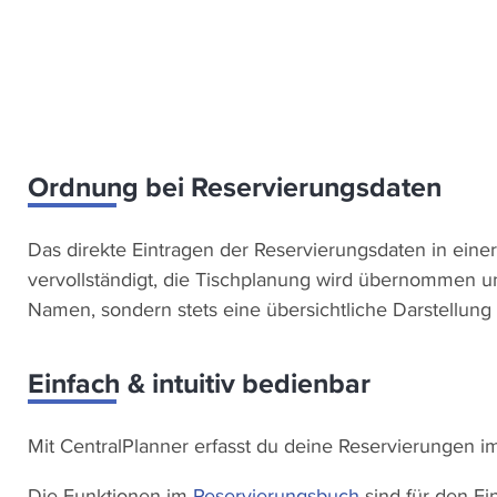
USPs
Ordnung bei Reservierungsdaten
Wir binden unsere Videos üb
ein. Bei Wiedergabe diese
Das direkte Eintragen der Reservierungsdaten in eine
einer Datenübertragung zu 
vervollständigt, die Tischplanung wird übernommen und
Details dazu findest
Namen, sondern stets eine übersichtliche Darstellung
Datenschutzer
Einfach & intuitiv bedienbar
Mit CentralPlanner erfasst du deine Reservierungen i
Die Funktionen im
Reservierungsbuch
sind für den Ei