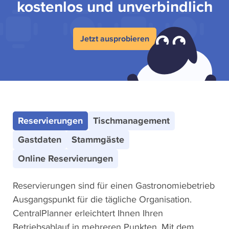
kostenlos und unverbindlich
Jetzt ausprobieren
CentralPlanner Features
Reservierungen
Tischmanagement
Gastdaten
Stammgäste
Online Reservierungen
Reservierungen sind für einen Gastronomiebetrieb
Ausgangspunkt für die tägliche Organisation.
CentralPlanner erleichtert Ihnen Ihren
Betriebsablauf in mehreren Punkten. Mit dem