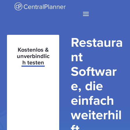
Restaura
Kostenlos &
nt
unverbindlic
h testen
Softwar
e, die
einfach
weiterhil
ft