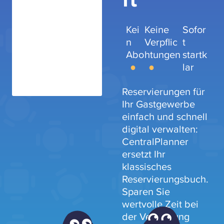
Kei
Keine
Sofor
n
Verpflic
t
Abo
htungen
startk
lar
Reservierungen für
Ihr Gastgewerbe
einfach und schnell
digital verwalten:
CentralPlanner
ersetzt Ihr
klassisches
Reservierungsbuch.
Sparen Sie
wertvolle Zeit bei
der Verwaltung