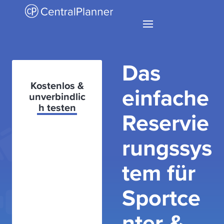
Das
Kostenlos &
einfache
unverbindlic
h testen
Reservie
rungssys
tem für
Sportce
nter &