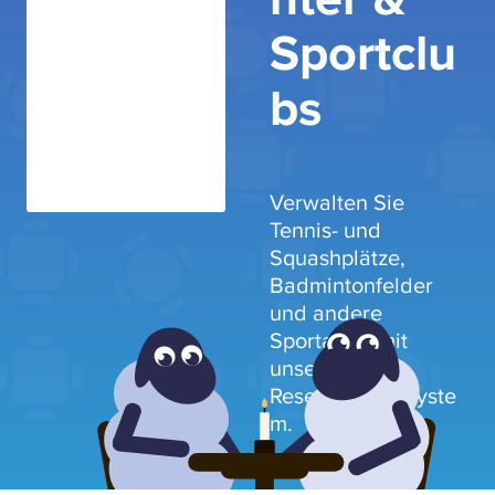
Sportclu
bs
Verwalten Sie
Tennis- und
Squashplätze,
Badmintonfelder
und andere
Sportarten mit
unserem
Reservierungssyste
m.