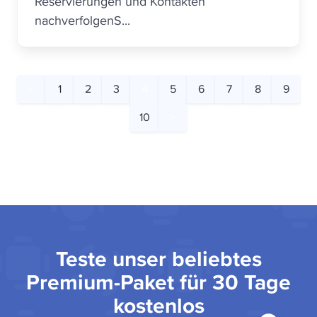
Reservierungen und Kontakten
nachverfolgenS...
<
1
2
3
4
5
6
7
8
9
10
>
Teste unser beliebtes
Premium-Paket für 30 Tage
kostenlos